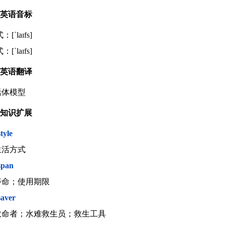
英语音标
[ˈlaɪfs]
[ˈlaɪfs]
英语翻译
.活体模型
知识扩展
style
.生活方式
espan
.寿命；使用期限
saver
.救命者；水难救生员；救生工具