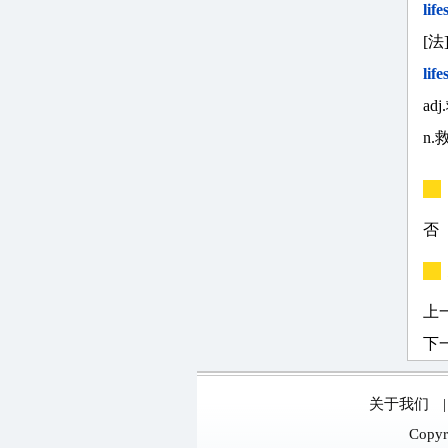
life
[法
lif
ad
n.
否
上
下
关于我们
Copyr