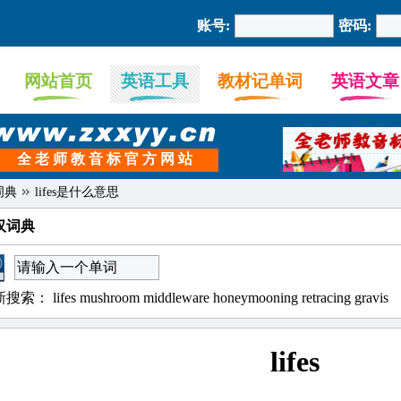
账号:
密码:
网站首页
英语工具
教材记单词
英语文章
全 老 师 教 音 标 官 方 网 站
词典
lifes是什么意思
汉词典
新搜索：
lifes
mushroom
middleware
honeymooning
retracing
gravis
lifes