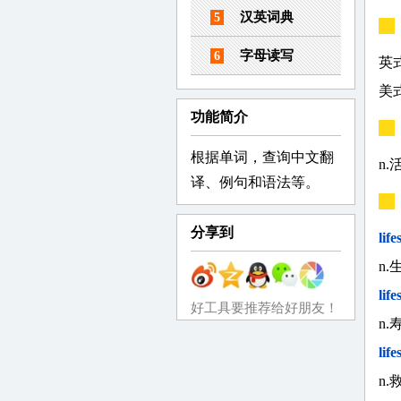
汉英词典
5
字母读写
6
英式：
美式：
功能简介
根据单词，查询中文翻
n
译、例句和语法等。
分享到
life
n
lif
好工具要推荐给好朋友！
n
life
n