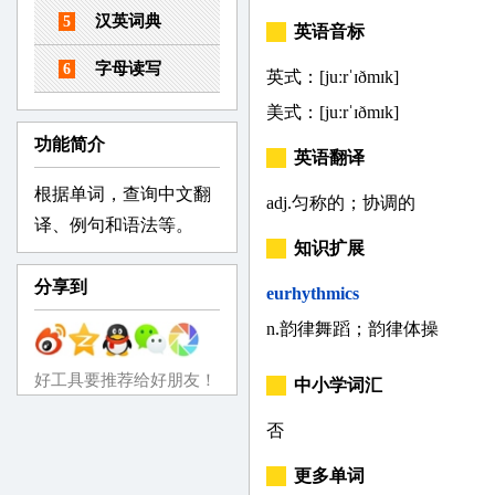
汉英词典
5
英语音标
字母读写
6
英式：[juːrˈɪðmɪk]
美式：[juːrˈɪðmɪk]
功能简介
英语翻译
根据单词，查询中文翻
adj.匀称的；协调的
译、例句和语法等。
知识扩展
分享到
eurhythmics
n.韵律舞蹈；韵律体操
好工具要推荐给好朋友！
中小学词汇
否
更多单词