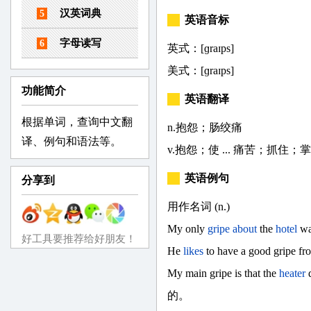
汉英词典
5
英语音标
字母读写
6
英式：[ɡraɪps]
美式：[ɡraɪps]
功能简介
英语翻译
根据单词，查询中文翻
n.抱怨；肠绞痛
译、例句和语法等。
v.抱怨；使 ... 痛苦；抓住；
英语例句
分享到
用作名词 (n.)
My only
gripe
about
the
hotel
w
好工具要推荐给好朋友！
He
likes
to have a good gri
My main gripe is that the
heater
的。