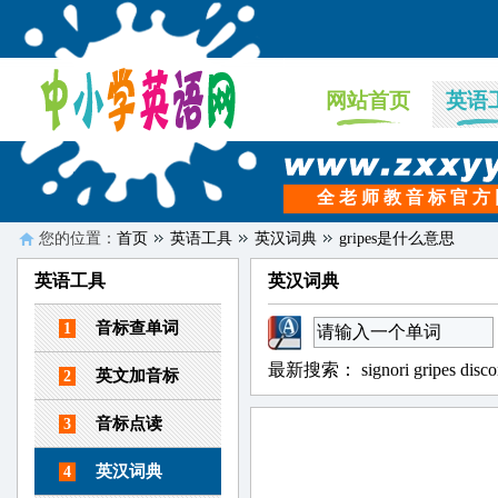
网站首页
英语
全 老 师 教 音 标 官 方
您的位置：
首页
英语工具
英汉词典
gripes是什么意思
英语工具
英汉词典
音标查单词
1
最新搜索：
signori
gripes
disco
英文加音标
2
音标点读
3
英汉词典
4