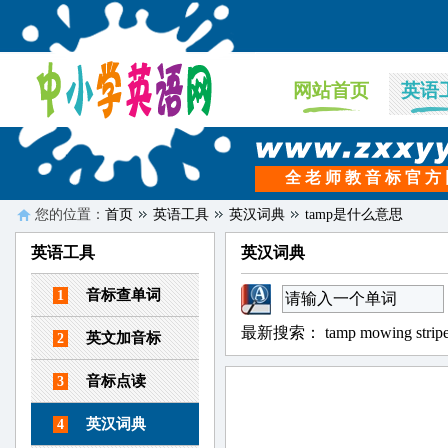
网站首页
英语
全 老 师 教 音 标 官 方
您的位置：
首页
英语工具
英汉词典
tamp是什么意思
英语工具
英汉词典
音标查单词
1
最新搜索：
tamp
mowing
strip
英文加音标
2
音标点读
3
英汉词典
4