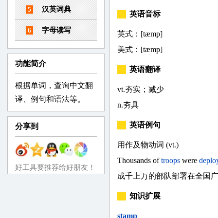
汉英词典
5
英语音标
字母读写
6
英式：[tæmp]
美式：[tæmp]
功能简介
英语翻译
根据单词，查询中文翻
vt.夯实；减少
译、例句和语法等。
n.夯具
英语例句
分享到
用作及物动词 (vt.)
Thousands of
troops
were
deplo
好工具要推荐给好朋友！
成千上万的部队部署在全国
知识扩展
stamp