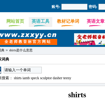
账号:
密码:
网站首页
英语工具
教材记单词
英语文章
全 老 师 教 音 标 官 方 网 站
词典
shirts是什么意思
汉词典
新搜索：
shirts
iamb
speck
sculptor
dasher
teeny
shirts