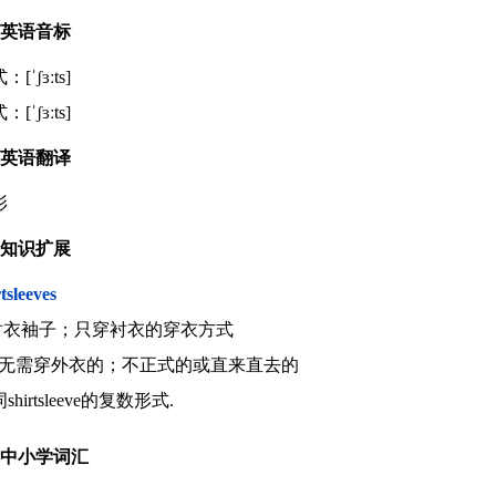
英语音标
[ˈʃɜːts]
[ˈʃɜːts]
英语翻译
衫
知识扩展
rtsleeves
.衬衣袖子；只穿衬衣的穿衣方式
dj.无需穿外衣的；不正式的或直来直去的
shirtsleeve的复数形式.
中小学词汇