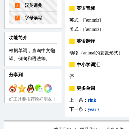
汉英词典
5
英语音标
字母读写
6
英式：[ˈænɪmlz]
美式：[ˈænɪmlz]
功能简介
英语翻译
根据单词，查询中文翻
动物（animal的复数形式）
译、例句和语法等。
中小学词汇
分享到
否
更多单词
好工具要推荐给好朋友！
上一条：
rink
下一条：
year's