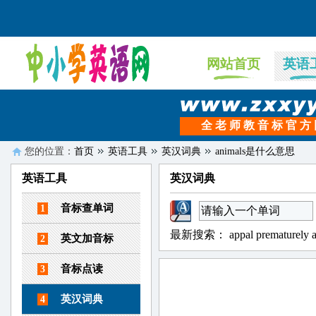
网站首页
英语
全 老 师 教 音 标 官 方
您的位置：
首页
英语工具
英汉词典
animals是什么意思
英语工具
英汉词典
音标查单词
1
最新搜索：
appal
prematurely
英文加音标
2
音标点读
3
英汉词典
4