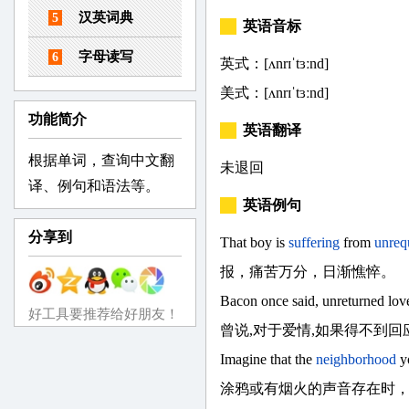
汉英词典
5
英语音标
字母读写
6
英式：[ʌnrɪˈtɜːnd]
美式：[ʌnrɪˈtɜːnd]
功能简介
英语翻译
根据单词，查询中文翻
未退回
译、例句和语法等。
英语例句
分享到
That boy is
suffering
from
unreq
报，痛苦万分，日渐憔悴。
Bacon once said, unreturned lov
好工具要推荐给好朋友！
曾说,对于爱情,如果得不到回
Imagine that the
neighborhood
y
涂鸦或有烟火的声音存在时