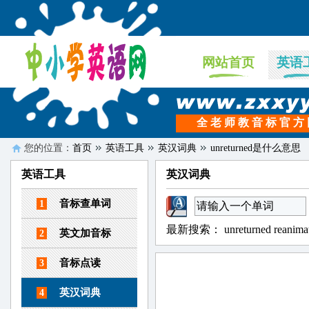
网站首页
英语
全 老 师 教 音 标 官 方
您的位置：
首页
英语工具
英汉词典
unreturned是什么意思
英语工具
英汉词典
音标查单词
1
最新搜索：
unreturned
reanima
英文加音标
2
音标点读
3
英汉词典
4