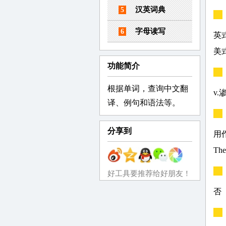
汉英词典
5
字母读写
6
英式：
美式：
功能简介
根据单词，查询中文翻
v
译、例句和语法等。
分享到
用作
Th
好工具要推荐给好朋友！
否