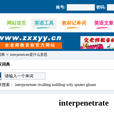
账号:
密码:
网站首页
英语工具
教材记单词
英语文章
全 老 师 教 音 标 官 方 网 站
词典
interpenetrate是什么意思
汉词典
新搜索：
interpenetrate
rivalling
toddling
wily
sputter
gloam
interpenetrate